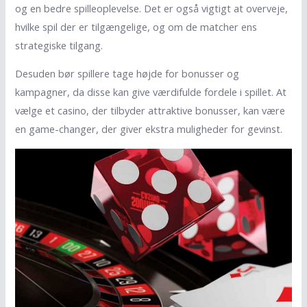
og en bedre spilleoplevelse. Det er også vigtigt at overveje,
hvilke spil der er tilgængelige, og om de matcher ens
strategiske tilgang.
Desuden bør spillere tage højde for bonusser og
kampagner, da disse kan give værdifulde fordele i spillet. At
vælge et casino, der tilbyder attraktive bonusser, kan være
en game-changer, der giver ekstra muligheder for gevinst.