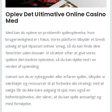
Oplev Det Ultimative Online Casino
Med
Med kan du opleve en problemfri spilleoplevelse, hvor
brugervenlighed er i fokus. Vores platform tilbyder et bredt
udvalg af spil tilpasset enhver smag, så du kan finde dine
favoritter uden besvær. Vi stræber efter at give vores
spillere den bedste oplevelse, så du kan dykke ned i en
verden af spænding.
Uanset om du er nybegynder eller erfaren spiller, tilbyder vi
værktøjer og ressourcer til at forbedre din strategi. Ved at
vælge får du ikke bare adgang til spil, men også en
helhedsoplevelse, der sikrer, at du kan spille ansvarligt og
med fornøjelse.