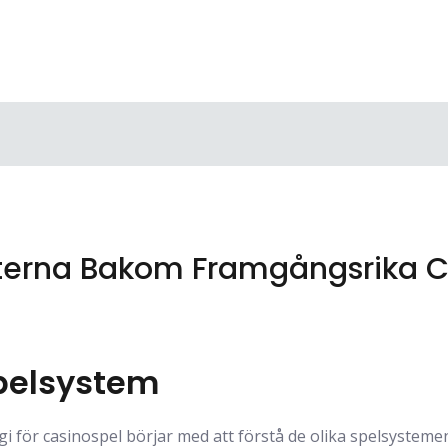
terna Bakom Framgångsrika Ca
Spelsystem
i för casinospel börjar med att förstå de olika spelsystemen 