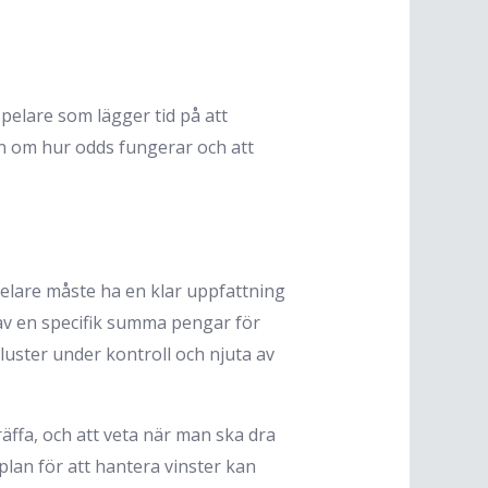
 Spelare som lägger tid på att
en om hur odds fungerar och att
elare måste ha en klar uppfattning
 av en specifik summa pengar för
luster under kontroll och njuta av
räffa, och att veta när man ska dra
plan för att hantera vinster kan