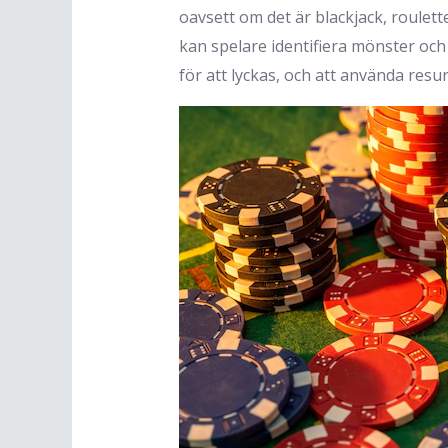
oavsett om det är blackjack, roulet
kan spelare identifiera mönster oc
för att lyckas, och att använda res