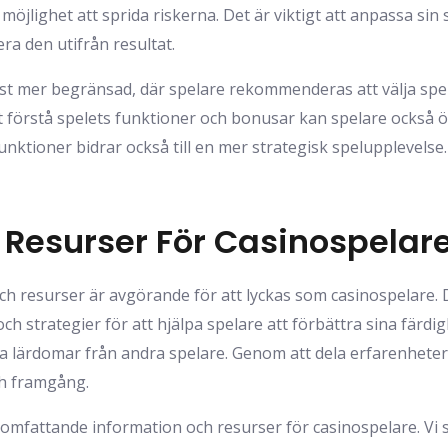
lighet att sprida riskerna. Det är viktigt att anpassa sin s
era den utifrån resultat.
ast mer begränsad, där spelare rekommenderas att välja sp
förstå spelets funktioner och bonusar kan spelare också öka
nktioner bidrar också till en mer strategisk spelupplevelse.
 Resurser För Casinospelar
n och resurser är avgörande för att lyckas som casinospelare
h strategier för att hjälpa spelare att förbättra sina färdig
la lärdomar från andra spelare. Genom att dela erfarenhete
h framgång.
a omfattande information och resurser för casinospelare. Vi 