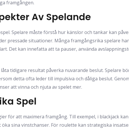
ktiga framgången.
pekter Av Spelande
nospel. Spelare måste förstå hur känslor och tankar kan påver
under pressade situationer. Många framgångsrika spelare har 
klart. Det kan innefatta att ta pauser, använda avslappningst
låta tidigare resultat påverka nuvarande beslut. Spelare bör
ersom detta ofta leder till impulsiva och dåliga beslut. Geno
nser att vinna och njuta av spelet mer.
ika Spel
egier för att maximera framgång. Till exempel, i blackjack k
t öka sina vinstchanser. För roulette kan strategiska insatse