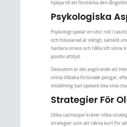
hjälpa till att förstärka den långsi
Psykologiska As
Psykologi spelar en stor roll i casi
och fokuserad är viktigt, särskilt 
hantera stress och hålla sitt sinne 
positiv attityd.
Dessutom är det avgörande att inte 
vinna tillbaka förlorade pengar, eft
inställning kan spelare öka sina cha
Strategier För Ol
Olika casinospel kräver olika strat
strategier som att räkna kort för at