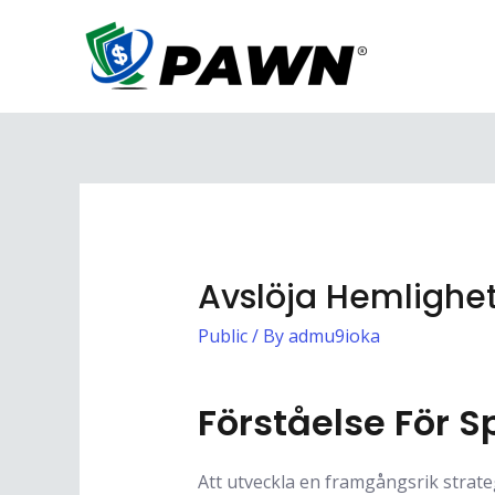
Skip
to
content
Avslöja Hemlighe
Public
/ By
admu9ioka
Förståelse För 
Att utveckla en framgångsrik strateg