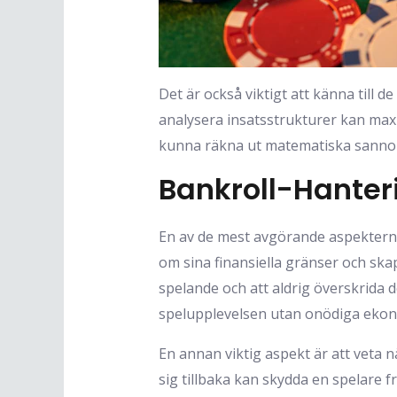
Det är också viktigt att känna till d
analysera insatsstrukturer kan max
kunna räkna ut matematiska sannolik
Bankroll-Hanter
En av de mest avgörande aspekterna
om sina finansiella gränser och ska
spelande och att aldrig överskrida 
spelupplevelsen utan onödiga ekon
En annan viktig aspekt är att veta n
sig tillbaka kan skydda en spelare f