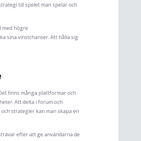
trategi till spelet man spelar och
el med högre
 sina vinstchanser. Att hålla sig
e
. Det finns många plattformar och
heter. Att delta i forum och
r och strategier kan man skapa en
strävar efter att ge användarna de