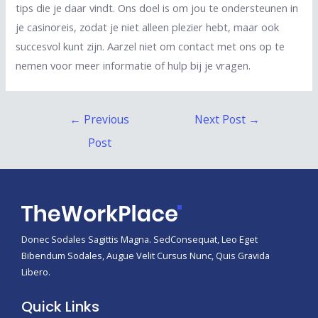
tips die je daar vindt. Ons doel is om jou te ondersteunen in
je casinoreis, zodat je niet alleen plezier hebt, maar ook
succesvol kunt zijn. Aarzel niet om contact met ons op te
nemen voor meer informatie of hulp bij je vragen.
Post
←
Previous
Next Post
→
navigation
Post
Donec Sodales Sagittis Magna. SedConsequat, Leo Eget
Bibendum Sodales, Augue Velit Cursus Nunc, Quis Gravida
Libero.
Quick Links