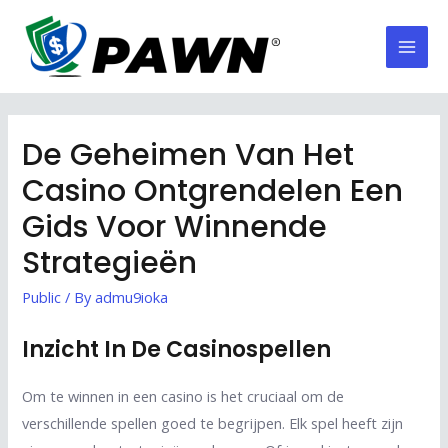
Skip
to
Mai
content
Men
De Geheimen Van Het
Casino Ontgrendelen Een
Gids Voor Winnende
Strategieën
Public
/ By
admu9ioka
Inzicht In De Casinospellen
Om te winnen in een casino is het cruciaal om de
verschillende spellen goed te begrijpen. Elk spel heeft zijn