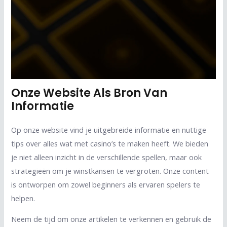
Onze Website Als Bron Van
Informatie
Op onze website vind je uitgebreide informatie en nuttige
tips over alles wat met casino’s te maken heeft. We bieden
je niet alleen inzicht in de verschillende spellen, maar ook
strategieën om je winstkansen te vergroten. Onze content
is ontworpen om zowel beginners als ervaren spelers te
helpen.
Neem de tijd om onze artikelen te verkennen en gebruik de