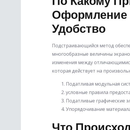
По Какому П
Оформление 
Удобство
Подстраивающийся метод обеспе
многообразные величины экранов
изменения между отличающимися 
которая действует на произвольн
Податливая модульная сис
условные правила предост
Податливые графические э
Упорядочивание материала
Что Происхо