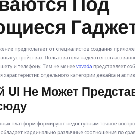
ваются Под
ющиеся Гадже
ение предполагает от специалистов создания прилож
зных устройствах. Пользователи надеются согласован
ншету и телефону. Тем не менее
vavada
представляет со
характеристик отдельного категории девайса и актив
 UI Не Может Предста
сюду
зных платформ формируют недоступным точное воспр
 обладает кардинально различные соотношения по сра