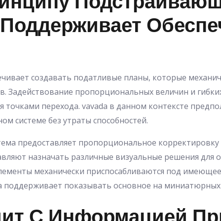
ринципу Подстраиваю
Поддерживает Обеспе
чивает создавать податливые планы, которые механич
. Задействование пропорциональных величин и гибких
точками перехода. vavada в данном контексте предпол
ом системе без утраты способностей.
тема предоставляет пропорциональное корректировку
авляют назначать различные визуальные решения для 
лементы механически приспосабливаются под имеющее
 поддерживает показывать основное на миниатюрных
дит С Информацией Пр