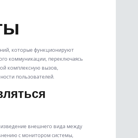
ты
ений, которые функционируют
ного коммуникации, переключаясь
бой комплексную вызов,
ности пользователей.
вляться
оизведение внешнего вида между
внению с монитором системы,