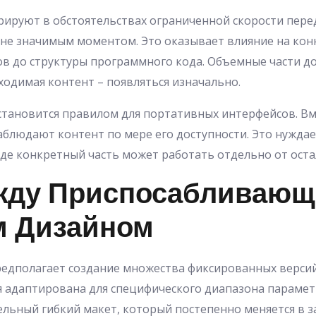
ируют в обстоятельствах ограниченной скорости пере
йне значимым моментом. Это оказывает влияние на ко
ов до структуры программного кода. Объемные части д
ходимая контент – появляться изначально.
становится правилом для портативных интерфейсов. В
аблюдают контент по мере его доступности. Это нужда
где конкретный часть может работать отдельно от ост
жду Приспосабливающ
 Дизайном
едполагает создание множества фиксированных версий
я адаптирована для специфического диапазона парамет
льный гибкий макет, который постепенно меняется в з