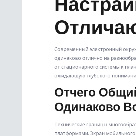
Настраи
Отлича
Современный электронный окруж
одинаково отлично на разнообра
от стационарного системы к пла
ожидающую глубокого понимания 
Отчего Общий
Одинаково В
Технические границы многообра
платформами. Экран мобильного