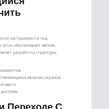
щийся
чить
ески настраиваются под
 сеток обеспечивает мягкие
агает разработку структуры,
 элементов
отличающихся величин экранов
ся место
 дисплеях
и Переходе С