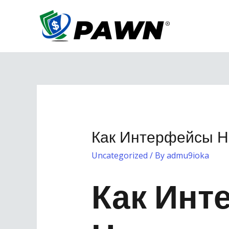
Skip
to
content
Как Интерфейсы Н
Uncategorized
/ By
admu9ioka
Как Инт