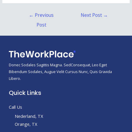
Post
←
Previous
Next Post
→
navigation
Post
Donec Sodales Sagittis Magna. SedConsequat, Leo Eget
Bibendum Sodales, Augue Velit Cursus Nunc, Quis Gravida
Libero.
Quick Links
Call Us
Nederland, TX
Orange, TX