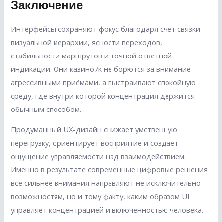
Заключение
Интерфейсы сохраняют фокус благодаря счет связки
визуальной иерархии, ясности переходов,
стабильности маршрутов и точной ответной
индикации. Они казино7к не борются за внимание
агрессивными приёмами, а выстраивают спокойную
среду, где внутри которой концентрация держится
обычным способом.
Продуманный UX-дизайн снижает умственную
перегрузку, ориентирует восприятие и создаёт
ощущение управляемости над взаимодействием.
Именно в результате современные цифровые решения
всё сильнее внимания направляют не исключительно
возможностям, но и тому факту, каким образом UI
управляет концентрацией и включённостью человека.