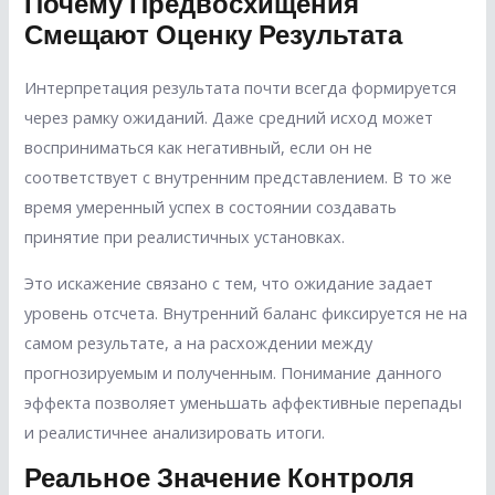
Почему Предвосхищения
Смещают Оценку Результата
Интерпретация результата почти всегда формируется
через рамку ожиданий. Даже средний исход может
восприниматься как негативный, если он не
соответствует с внутренним представлением. В то же
время умеренный успех в состоянии создавать
принятие при реалистичных установках.
Это искажение связано с тем, что ожидание задает
уровень отсчета. Внутренний баланс фиксируется не на
самом результате, а на расхождении между
прогнозируемым и полученным. Понимание данного
эффекта позволяет уменьшать аффективные перепады
и реалистичнее анализировать итоги.
Реальное Значение Контроля