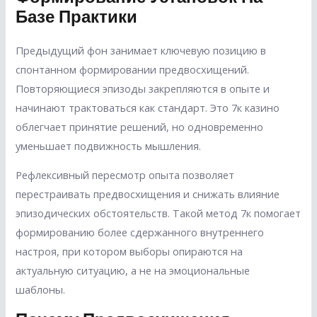
Базе Практики
Предыдущий фон занимает ключевую позицию в
спонтанном формировании предвосхищений.
Повторяющиеся эпизоды закрепляются в опыте и
начинают трактоваться как стандарт. Это 7к казино
облегчает принятие решений, но одновременно
уменьшает подвижность мышления.
Рефлексивный пересмотр опыта позволяет
перестраивать предвосхищения и снижать влияние
эпизодических обстоятельств. Такой метод 7к помогает
формированию более сдержанного внутреннего
настроя, при котором выборы опираются на
актуальную ситуацию, а не на эмоциональные
шаблоны.