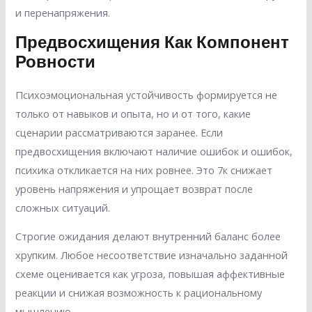
и перенапряжения.
Предвосхищения Как Компонент
Ровности
Психоэмоциональная устойчивость формируется не
только от навыков и опыта, но и от того, какие
сценарии рассматриваются заранее. Если
предвосхищения включают наличие ошибок и ошибок,
психика откликается на них ровнее. Это 7к снижает
уровень напряжения и упрощает возврат после
сложных ситуаций.
Строгие ожидания делают внутренний баланс более
хрупким. Любое несоответствие изначально заданной
схеме оценивается как угроза, повышая аффективные
реакции и снижая возможность к рациональному
мышлению.