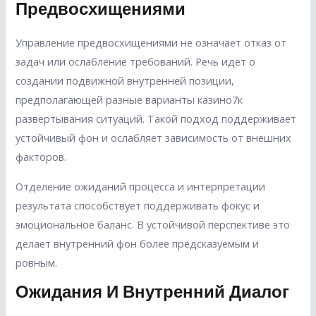
Предвосхищениями
Управление предвосхищениями не означает отказ от
задач или ослабление требований. Речь идет о
создании подвижной внутренней позиции,
предполагающей разные варианты казино7к
развертывания ситуаций. Такой подход поддерживает
устойчивый фон и ослабляет зависимость от внешних
факторов.
Отделение ожиданий процесса и интерпретации
результата способствует поддерживать фокус и
эмоциональное баланс. В устойчивой перспективе это
делает внутренний фон более предсказуемым и
ровным.
Ожидания И Внутренний Диалог