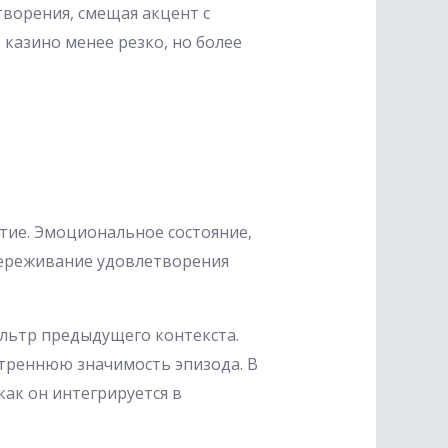
ворения, смещая акцент с
казино менее резко, но более
ятие. Эмоциональное состояние,
переживание удовлетворения
льтр предыдущего контекста.
утреннюю значимость эпизода. В
как он интегрируется в