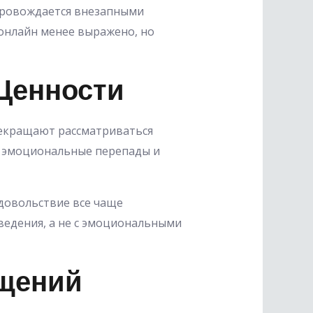
опровождается внезапными
 онлайн менее выражено, но
Ценности
рекращают рассматриваться
т эмоциональные перепады и
довольствие все чаще
едения, а не с эмоциональными
ущений