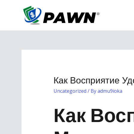
Skip
to
content
Как Восприятие У
Uncategorized
/ By
admu9ioka
Как Вос