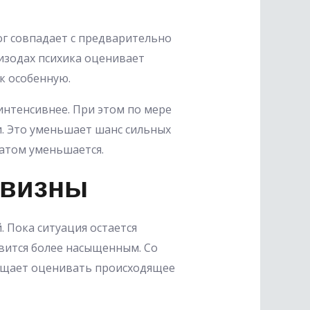
г совпадает с предварительно
изодах психика оценивает
к особенную.
интенсивнее. При этом по мере
. Это уменьшает шанс сильных
атом уменьшается.
овизны
 Пока ситуация остается
вится более насыщенным. Со
ращает оценивать происходящее