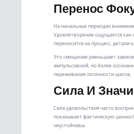
Перенос Фок
На начальных периодах внимание,
Удовлетворение ощущается как о
переносится на процесс, детали к
Это смещение уменьшает зависим
импульсивной, но более осознанн
переживания логичности шагов.
Сила И Знач
Сила удовольствия часто воспри
показывает фактическую ценност
неустойчивы.