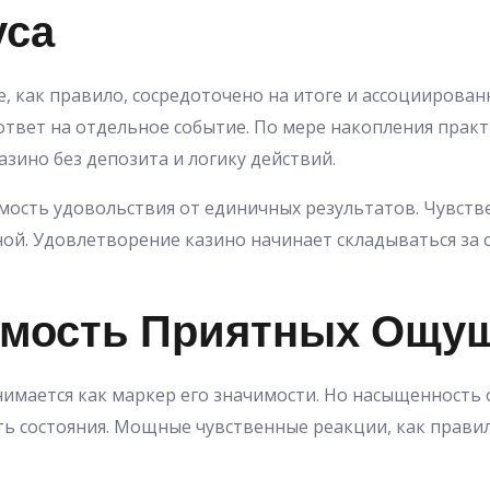
уса
 как правило, сосредоточено на итоге и ассоциирован
твет на отдельное событие. По мере накопления прак
азино без депозита и логику действий.
ость удовольствия от единичных результатов. Чувств
ой. Удовлетворение казино начинает складываться за 
имость Приятных Ощу
нимается как маркер его значимости. Но насыщенност
ь состояния. Мощные чувственные реакции, как прави