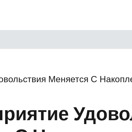
довольствия Меняется С Накоп
приятие Удов