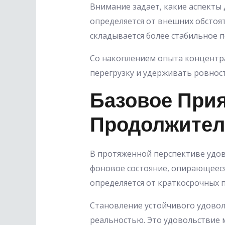
Внимание задает, какие аспекты
определяется от внешних обстоя
складывается более стабильное 
Со накоплением опыта концентра
перегрузку и удерживать ровност
Базовое Прия
Продолжител
В протяженной перспективе удов
фоновое состояние, опирающееся
определяется от краткосрочных 
Становление устойчивого удовол
реальностью. Это удовольствие 