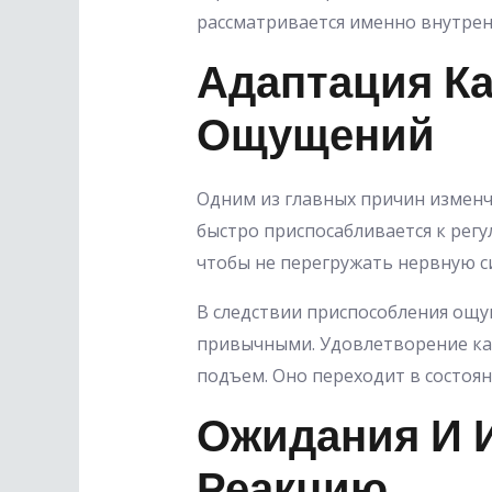
рассматривается именно внутре
Адаптация К
Ощущений
Одним из главных причин изменч
быстро приспосабливается к регу
чтобы не перегружать нервную с
В следствии приспособления ощу
привычными. Удовлетворение ка
подъем. Оно переходит в состоян
Ожидания И 
Реакцию