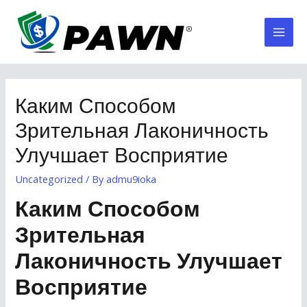
Skip
to
Mai
content
Men
Каким Способом
Зрительная Лаконичность
Улучшает Восприятие
Uncategorized
/ By
admu9ioka
Каким Способом
Зрительная
Лаконичность Улучшает
Восприятие