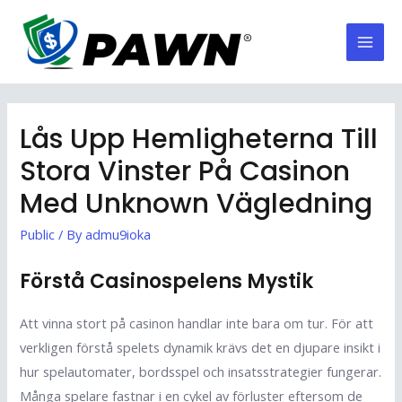
Skip
to
Mai
content
Men
Lås Upp Hemligheterna Till
Stora Vinster På Casinon
Med Unknown Vägledning
Public
/ By
admu9ioka
Förstå Casinospelens Mystik
Att vinna stort på casinon handlar inte bara om tur. För att
verkligen förstå spelets dynamik krävs det en djupare insikt i
hur spelautomater, bordsspel och insatsstrategier fungerar.
Många spelare fastnar i en cykel av förluster eftersom de