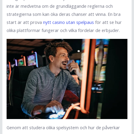
inte är medvetna om de grundläggande reglerna och
strategierna som kan öka deras chanser att vinna. En bra
start är att prova
nytt casino utan spelpaus
för att se hur
olika plattformar fungerar och vilka fördelar de erbjuder.
Genom att studera olika spelsystem och hur de påverkar