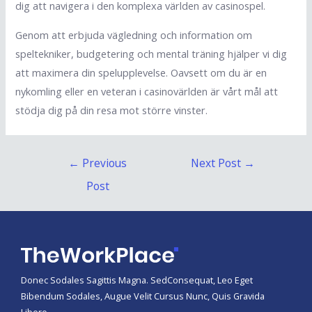
dig att navigera i den komplexa världen av casinospel.
Genom att erbjuda vägledning och information om
speltekniker, budgetering och mental träning hjälper vi dig
att maximera din spelupplevelse. Oavsett om du är en
nykomling eller en veteran i casinovärlden är vårt mål att
stödja dig på din resa mot större vinster.
Post
←
Previous
Next Post
→
navigation
Post
Donec Sodales Sagittis Magna. SedConsequat, Leo Eget
Bibendum Sodales, Augue Velit Cursus Nunc, Quis Gravida