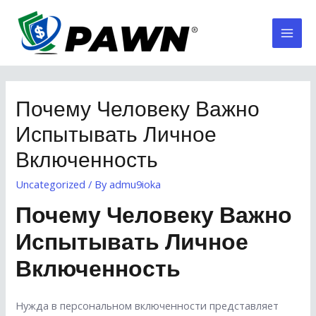
Skip
to
Mai
content
Men
Почему Человеку Важно
Испытывать Личное
Включенность
Uncategorized
/ By
admu9ioka
Почему Человеку Важно
Испытывать Личное
Включенность
Нужда в персональном включенности представляет