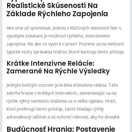
Realistické Skúsenosti Na
Základe Rýchleho Zapojenia
Ako sme už spomenuli, jednou z kľúčových vlastností hier s
vysokými stávkami je možnosť rýchleho, intenzívneho
zapojenia. Ale ako to vyzerá v praxi? Pozrime sa na niektoré
typické vzory správania hráčov, ktoré ilustrujú tento prístup.
Krátke Intenzívne Relácie:
Zamerané Na Rýchle Výsledky
Jedným bežným vzorom je krátka intenzívna relácia. Táto
zahŕňa hranie v krátkych intervaloch, zameriavajúc sa na
rýchle výhry namiesto snaženia sa o veľkú výplatu. Hráči,
ktorí preferujú tento prístup, často hľadajú rýchly
adrenalínový zážitok a sú ochotní riskovať, aby ho dosiahli.
Budúcnosť Hrania: Postavenie