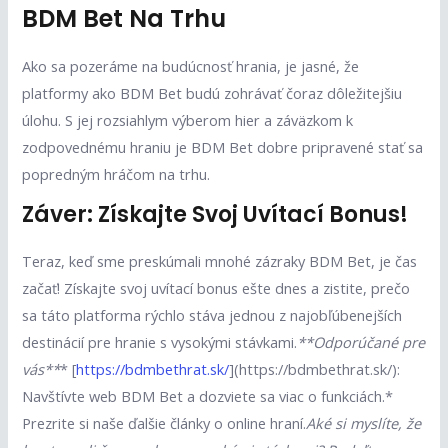
BDM Bet Na Trhu
Ako sa pozeráme na budúcnosť hrania, je jasné, že
platformy ako BDM Bet budú zohrávať čoraz dôležitejšiu
úlohu. S jej rozsiahlym výberom hier a záväzkom k
zodpovednému hraniu je BDM Bet dobre pripravené stať sa
popredným hráčom na trhu.
Záver: Získajte Svoj Uvítací Bonus!
Teraz, keď sme preskúmali mnohé zázraky BDM Bet, je čas
začať! Získajte svoj uvítací bonus ešte dnes a zistite, prečo
sa táto platforma rýchlo stáva jednou z najobľúbenejších
destinácií pre hranie s vysokými stávkami.
**Odporúčané pre
vás**
* [
https://bdmbethrat.sk/
](https://bdmbethrat.sk/):
Navštívte web BDM Bet a dozviete sa viac o funkciách.*
Prezrite si naše ďalšie články o online hraní.
Aké si myslíte, že