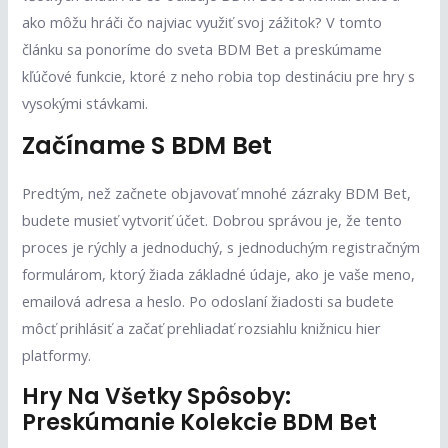
ako môžu hráči čo najviac využiť svoj zážitok? V tomto
článku sa ponoríme do sveta BDM Bet a preskúmame
kľúčové funkcie, ktoré z neho robia top destináciu pre hry s
vysokými stávkami.
Začíname S BDM Bet
Predtým, než začnete objavovať mnohé zázraky BDM Bet,
budete musieť vytvoriť účet. Dobrou správou je, že tento
proces je rýchly a jednoduchý, s jednoduchým registračným
formulárom, ktorý žiada základné údaje, ako je vaše meno,
emailová adresa a heslo. Po odoslaní žiadosti sa budete
môcť prihlásiť a začať prehliadať rozsiahlu knižnicu hier
platformy.
Hry Na Všetky Spôsoby:
Preskúmanie Kolekcie BDM Bet