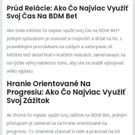
Prúd Relácie: Ako Čo Najviac Využiť
Svoj Čas Na BDM Bet
Ako teda môžete čo najviac využiť svoj čas na BDM Bet?
Jedným spôsobom je stanoviť si rozpočet a držať sa ho, s
pravidelnými prestávkami na oddych a načerpanie síl.
Môžete tiež skúsiť hrať v kratších reláciách, zameriavajúc sa
na rýchle výhry namiesto toho, aby ste sa snažili vybojovať
veľkú výplatu.
Hranie Orientované Na
Progresiu: Ako Čo Najviac Využiť
Svoj Zážitok
Ak chcete čo najviac využiť svoj zážitok na BDM Bet, jedným
prístupom je zamerať sa na hranie orientované na
progresiu. To znamená stanoviť si ciele a pracovať na ich