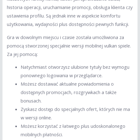
historia operacji, uruchamianie promocji, obsługa klienta czy
ustawienia profilu. Są jednak inne w aspekcie komfortu
użytkowania, wydajności plus dostępności pewnych funkcji.
Gra w dowolnym miejscu i czasie została umożliwiona za
pomocą stworzonej specjalnie wersji mobilnej vulkan spiele.
Za jej pomocą:
Natychmiast otworzysz ulubione tytuły bez wymogu
ponownego logowania w przeglądarce.
Możesz dostawać aktualne powiadomienia o
dostępnych promocjach, rozgrywkach a także
bonusach.
Zyskasz dostęp do specjalnych ofert, których nie ma
w wersji online.
Możesz korzystać z łatwego plus udoskonalonego
mobilnych płatności.