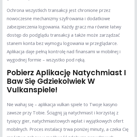
Ochrona wszystkich transakcji jest chronione przez
nowoczesne mechanizmy szyfrowania i dodatkowe
zabezpieczenia logowania. Każdy gracz ma równie łatwy
dostęp do podglądu transakcji a także może zarządzać
stanem konta bez wymogu logowania w przeglądarce.
Aplikacja daje pełną kontrolę nad finansami w mobilnej i
wygodnej formie – wszystko pod ręką.
Pobierz Aplikację Natychmiast I
Baw Się Gdziekolwiek W
Vulkanspiele!
Nie wahaj się – aplikacja vulkan spiele to Twoje kasyno
zawsze przy Tobie. Ściągnij ją natychmiast i korzystaj z
tysięcy gier, natychmiastowych wpłat i wyjątkowych ofert
mobilnych. Proces instalacji trwa poniżej minuty, a czeka Cię