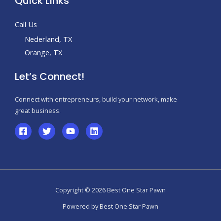
Quick Links
Call Us
Nederland, TX
Orange, TX
Let’s Connect!
Connect with entrepreneurs, build your network, make
great business.
Copyright © 2026 Best One Star Pawn
Powered by Best One Star Pawn