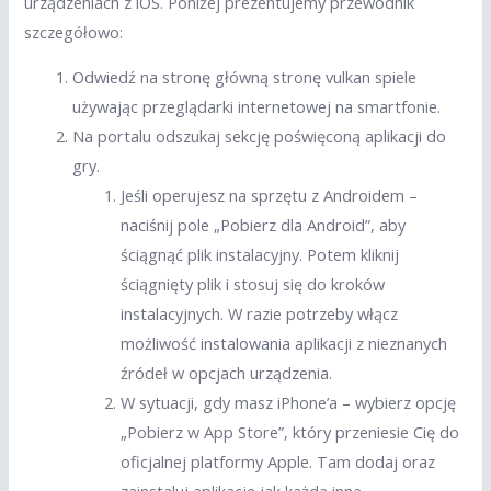
urządzeniach z iOS. Poniżej prezentujemy przewodnik
szczegółowo:
Odwiedź na stronę główną stronę vulkan spiele
używając przeglądarki internetowej na smartfonie.
Na portalu odszukaj sekcję poświęconą aplikacji do
gry.
Jeśli operujesz na sprzętu z Androidem –
naciśnij pole „Pobierz dla Android”, aby
ściągnąć plik instalacyjny. Potem kliknij
ściągnięty plik i stosuj się do kroków
instalacyjnych. W razie potrzeby włącz
możliwość instalowania aplikacji z nieznanych
źródeł w opcjach urządzenia.
W sytuacji, gdy masz iPhone’a – wybierz opcję
„Pobierz w App Store”, który przeniesie Cię do
oficjalnej platformy Apple. Tam dodaj oraz