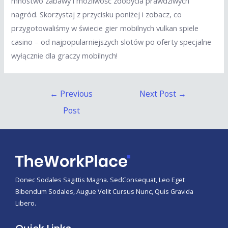
mnóstwo zabawy i możliwość zdobycia prawdziwych
nagród. Skorzystaj z przycisku poniżej i zobacz, co
przygotowaliśmy w świecie gier mobilnych vulkan spiele
casino – od najpopularniejszych slotów po oferty specjalne
wyłącznie dla graczy mobilnych!
Post
←
Previous
Next Post
→
navigation
Post
Donec Sodales Sagittis Magna. SedConsequat, Leo Eget
Bibendum Sodales, Augue Velit Cursus Nunc, Quis Gravida
Libero.