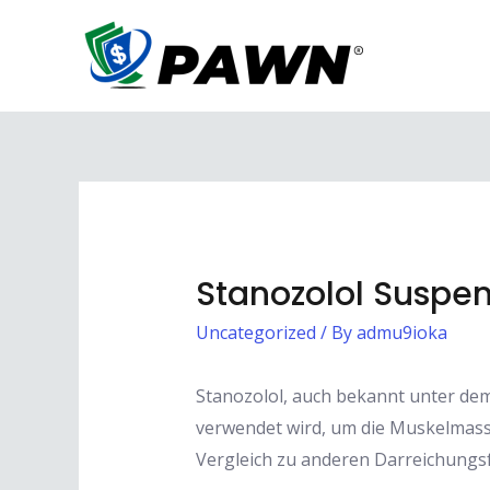
Skip
to
content
Stanozolol Susp
Uncategorized
/ By
admu9ioka
Stanozolol, auch bekannt unter dem
verwendet wird, um die Muskelmasse
Vergleich zu anderen Darreichungsfo