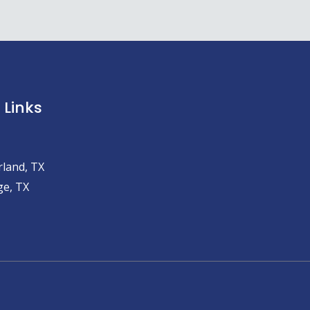
 Links
land, TX
e, TX