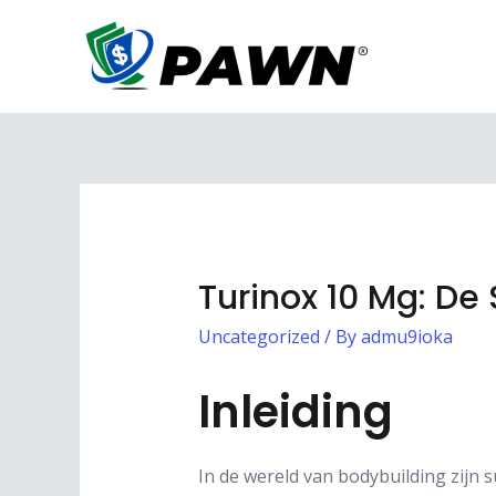
Skip
to
content
Turinox 10 Mg: De 
Uncategorized
/ By
admu9ioka
Inleiding
In de wereld van bodybuilding zijn