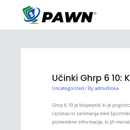
Skip
to
content
Učinki Ghrp 6 10: 
Uncategorized
/ By
admu9ioka
Ghrp 6 10 je biopeptid, ki je pogos
raziskav in zanimanja med športniki
pomembne informacije, ki jih morate