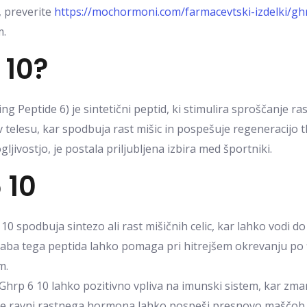
, preverite
https://mochormoni.com/farmacevtski-izdelki/gh
m.
 10?
 Peptide 6) je sintetični peptid, ki stimulira sproščanje ra
elesu, kar spodbuja rast mišic in pospešuje regeneracijo tk
jivostjo, je postala priljubljena izbira med športniki.
 10
10 spodbuja sintezo ali rast mišičnih celic, kar lahko vodi 
ba tega peptida lahko pomaga pri hitrejšem okrevanju po fiz
m.
Ghrp 6 10 lahko pozitivno vpliva na imunski sistem, kar zman
e ravni rastnega hormona lahko pospeši presnovo maščob, 