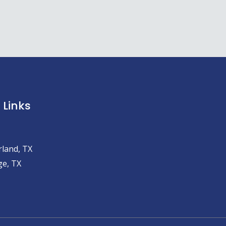
 Links
land, TX
e, TX