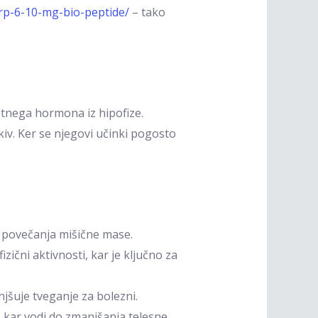
rp-6-10-mg-bio-peptide/
– tako
stnega hormona iz hipofize.
iv. Ker se njegovi učinki pogosto
do povečanja mišične mase.
ični aktivnosti, kar je ključno za
jšuje tveganje za bolezni.
kar vodi do zmanjšanja telesne