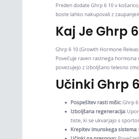
Preden dodate Ghrp 6 10 v košarico
boste lahko nakupovali z zaupanje
Kaj Je Ghrp 6
Ghrp 6 10 (Growth Hormone Releasing
Povečuje raven rastnega hormona v t
povezujejo z izboljšano telesno zmogl
Učinki Ghrp 6
Pospešitev rasti mišic:
Ghrp 6 
Izboljšana regeneracija:
Upora
tiste, ki se ukvarjajo s sporto
Krepitev imunskega sistema:
Učinki na presnovo:
Povečanj