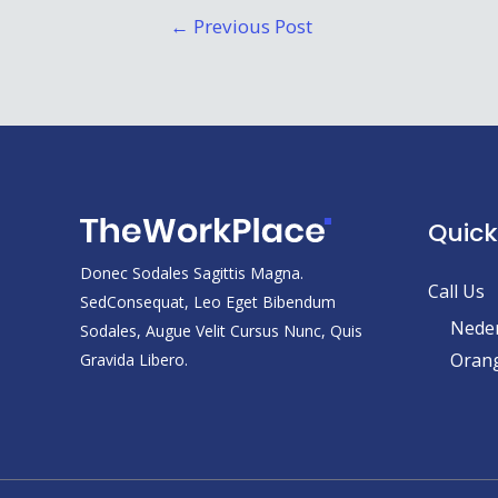
Post
←
Previous Post
navigation
Quick
Donec Sodales Sagittis Magna.
Call Us
SedConsequat, Leo Eget Bibendum
Neder
Sodales, Augue Velit Cursus Nunc, Quis
Orang
Gravida Libero.