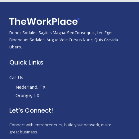
Donec Sodales Sagittis Magna. SedConsequat, Leo Eget
Bibendum Sodales, Augue Velit Cursus Nunc, Quis Gravida
Libero.
Quick Links
Call Us
Nederland, TX
Orange, TX
Let’s Connect!
Connect with entrepreneurs, build your network, make
great business.