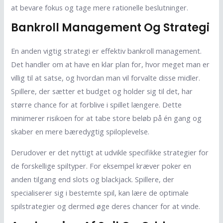
at bevare fokus og tage mere rationelle beslutninger.
Bankroll Management Og Strategi
En anden vigtig strategi er effektiv bankroll management.
Det handler om at have en klar plan for, hvor meget man er
villig til at satse, og hvordan man vil forvalte disse midler.
Spillere, der sætter et budget og holder sig til det, har
større chance for at forblive i spillet længere. Dette
minimerer risikoen for at tabe store beløb på én gang og
skaber en mere bæredygtig spiloplevelse.
Derudover er det nyttigt at udvikle specifikke strategier for
de forskellige spiltyper. For eksempel kræver poker en
anden tilgang end slots og blackjack. Spillere, der
specialiserer sig i bestemte spil, kan lære de optimale
spilstrategier og dermed øge deres chancer for at vinde.