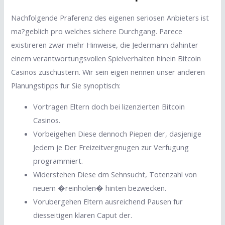
Nachfolgende Praferenz des eigenen seriosen Anbieters ist
ma?geblich pro welches sichere Durchgang. Parece
existireren zwar mehr Hinweise, die Jedermann dahinter
einem verantwortungsvollen Spielverhalten hinein Bitcoin
Casinos zuschustern. Wir sein eigen nennen unser anderen
Planungstipps fur Sie synoptisch:
Vortragen Eltern doch bei lizenzierten Bitcoin
Casinos.
Vorbeigehen Diese dennoch Piepen der, dasjenige
Jedem je Der Freizeitvergnugen zur Verfugung
programmiert.
Widerstehen Diese dm Sehnsucht, Totenzahl von
neuem �reinholen� hinten bezwecken.
Vorubergehen Eltern ausreichend Pausen fur
diesseitigen klaren Caput der.