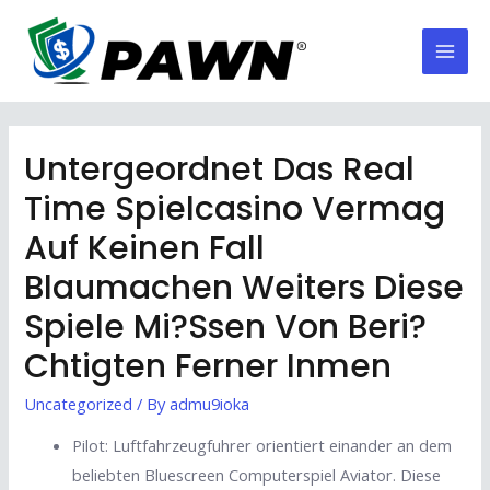
Skip
to
Mai
content
Men
Untergeordnet Das Real
Time Spielcasino Vermag
Auf Keinen Fall
Blaumachen Weiters Diese
Spiele Mi?ssen Von Beri?
Chtigten Ferner Inmen
Uncategorized
/ By
admu9ioka
Pilot: Luftfahrzeugfuhrer orientiert einander an dem
beliebten Bluescreen Computerspiel Aviator. Diese