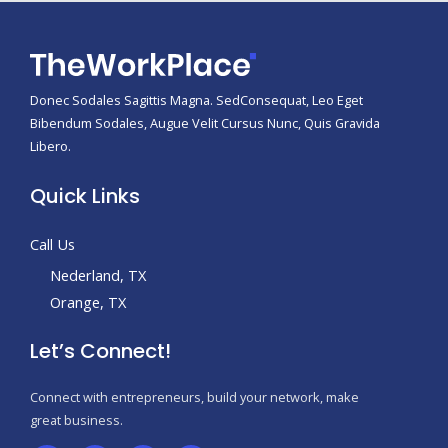
Donec Sodales Sagittis Magna. SedConsequat, Leo Eget
Bibendum Sodales, Augue Velit Cursus Nunc, Quis Gravida
Libero.
Quick Links
Call Us
Nederland, TX
Orange, TX
Let’s Connect!
Connect with entrepreneurs, build your network, make
great business.