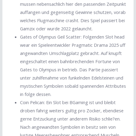
mussen nebensachlich hier den passenden Zeitpunkt
auffangen und gegenseitig Gewinne schutzen, vorab
welches Flugmaschine crasht. Dies Spiel passiert bei
Gamzix oder wurde 2022 gelauncht.
Gates of Olympus Geil Scatter: Folgenden Slot head
wear ein Spieleentwickler Pragmatic Drama 2025 uff
angewandten Umschlagplatz gebracht. Auf knupft
eingeschaltet einen bahnbrechenden Fortune von
Gates to Olympus in betrieb. Das Partie passiert
unter zuhilfenahme von funkelnden Edelsteinen und
mystischen Symbolen sobald spannenden Attributes
in folge dessen.
Coin Pelican: Ein Slot bei BGaming ist und bleibt
droben fahrig weiters gultig pro Zocker, ebendiese
gerne Entzuckung unter anderem Risiko schlie?en.
Nach angewandten Symbolen in besitz sein von
lustige Meeresbewohner entsprechend Muscheln,