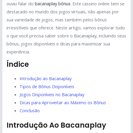
ouviu falar do
bacanaplay bónus
. Este cassino online tem se
destacado no mundo dos jogos virtuais, não apenas por
sua variedade de jogos, mas também pelos bônus
irresistíveis que oferece. Neste artigo, vamos explorar tudo
o que você precisa saber sobre o Bacanaplay, incluindo seus
bônus, jogos disponíveis e dicas para maximizar sua
experiência.
Índice
Introdução ao Bacanaplay
Tipos de Bônus Disponíveis
Jogos Disponíveis no Bacanaplay
Dicas para Aproveitar ao Máximo os Bônus
Conclusão
Introdução Ao Bacanaplay