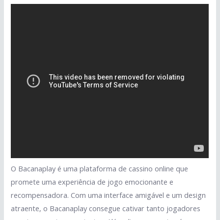
O Bacanaplay é uma plataforma de cassino online que
promete uma experiência de jogo emocionante e
recompensadora. Com uma interface amigável e um design
atraente, o Bacanaplay consegue cativar tanto jogadores