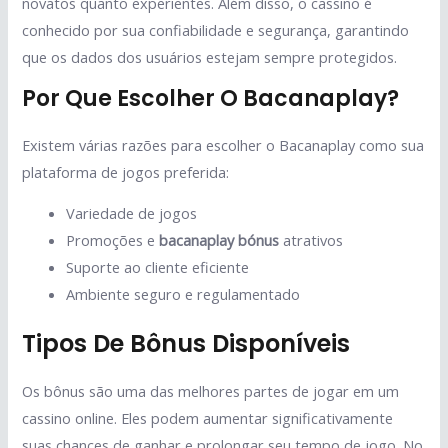
novatos quanto experientes. Além disso, o cassino é
conhecido por sua confiabilidade e segurança, garantindo
que os dados dos usuários estejam sempre protegidos.
Por Que Escolher O Bacanaplay?
Existem várias razões para escolher o Bacanaplay como sua
plataforma de jogos preferida:
Variedade de jogos
Promoções e
bacanaplay bónus
atrativos
Suporte ao cliente eficiente
Ambiente seguro e regulamentado
Tipos De Bônus Disponíveis
Os bônus são uma das melhores partes de jogar em um
cassino online. Eles podem aumentar significativamente
suas chances de ganhar e prolongar seu tempo de jogo. No