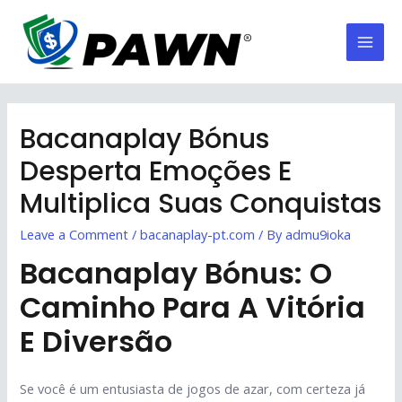
Skip
to
Mai
content
Men
Bacanaplay Bónus
Desperta Emoções E
Multiplica Suas Conquistas
Leave a Comment
/
bacanaplay-pt.com
/ By
admu9ioka
Bacanaplay Bónus: O
Caminho Para A Vitória
E Diversão
Se você é um entusiasta de jogos de azar, com certeza já