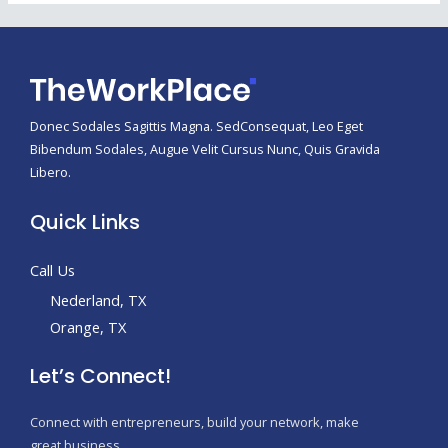
Donec Sodales Sagittis Magna. SedConsequat, Leo Eget
Bibendum Sodales, Augue Velit Cursus Nunc, Quis Gravida
Libero.
Quick Links
Call Us
Nederland, TX
Orange, TX
Let’s Connect!
Connect with entrepreneurs, build your network, make
great business.