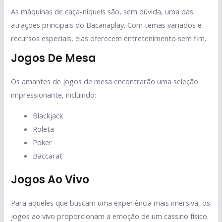
As máquinas de caça-níqueis são, sem dúvida, uma das
atrações principais do Bacanaplay. Com temas variados e
recursos especiais, elas oferecem entretenimento sem fim.
Jogos De Mesa
Os amantes de jogos de mesa encontrarão uma seleção
impressionante, incluindo:
Blackjack
Roleta
Poker
Baccarat
Jogos Ao Vivo
Para aqueles que buscam uma experiência mais imersiva, os
jogos ao vivo proporcionam a emoção de um cassino físico.