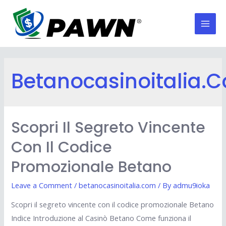
Skip
to
Mai
content
Men
Betanocasinoitalia.
Scopri Il Segreto Vincente
Con Il Codice
Promozionale Betano
Leave a Comment
/
betanocasinoitalia.com
/ By
admu9ioka
Scopri il segreto vincente con il codice promozionale Betano
Indice Introduzione al Casinò Betano Come funziona il