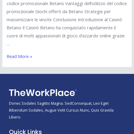
codice promozionale Betano Vantaggi dell’utilizzo del codice
promozionale Giochi offerti da Betano Strategie per
massimizzare le vincite Conclusione Introduzione al Casinò
Betano Il Casinò Betano ha conquistato rapidamente il
cuore di molti appassionati di gioco d’azzardo online grazie
…
Scopri
Read More »
il
segreto
vincente
con
il
Donec Sodales Sagittis Magna. SedConsequat, Leo Eget
codice
Bibendum Sodales, Augue Velit Cursus Nunc, Quis Gravida
promozionale
Libero.
Betano
Quick Links