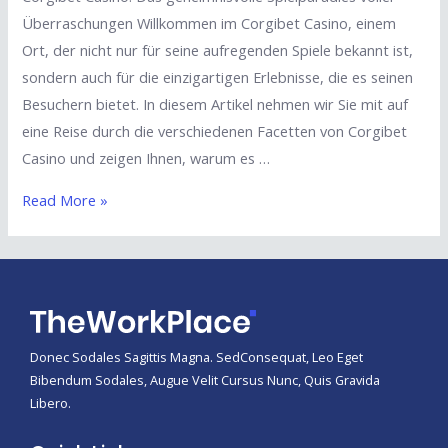
Überraschungen Willkommen im Corgibet Casino, einem
Ort, der nicht nur für seine aufregenden Spiele bekannt ist,
sondern auch für die einzigartigen Erlebnisse, die es seinen
Besuchern bietet. In diesem Artikel nehmen wir Sie mit auf
eine Reise durch die verschiedenen Facetten von Corgibet
Casino und zeigen Ihnen, warum es …
Corgibet
Read More »
Casino
das
geheimnisvolle
Spielparadies
voller
Donec Sodales Sagittis Magna. SedConsequat, Leo Eget
Überraschungen
Bibendum Sodales, Augue Velit Cursus Nunc, Quis Gravida
Libero.