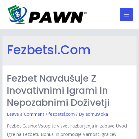
Skip
to
Mai
content
Men
Fezbetsl.com
Fezbet Navdušuje Z
Inovativnimi Igrami In
Nepozabnimi Doživetji
Leave a Comment
/
fezbetsl.com
/ By
admu9ioka
Fezbet Casino: Vstopite v svet razburjenja in zabave Uvod
Igre na Fezbetu Bonusi in promocije Varnost igralcev