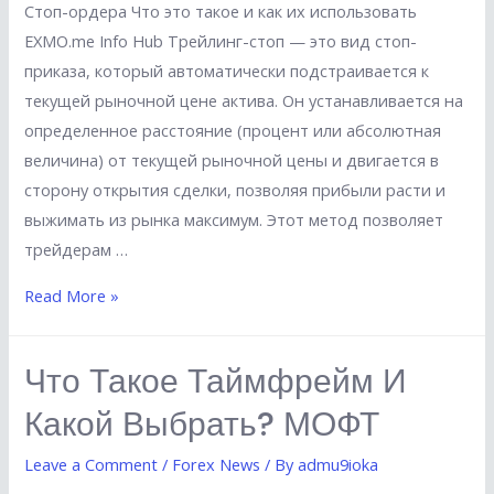
Стоп-ордера Что это такое и как их использовать
EXMO.me Info Hub Трейлинг-стоп — это вид стоп-
приказа, который автоматически подстраивается к
текущей рыночной цене актива. Он устанавливается на
определенное расстояние (процент или абсолютная
величина) от текущей рыночной цены и двигается в
сторону открытия сделки, позволяя прибыли расти и
выжимать из рынка максимум. Этот метод позволяет
трейдерам …
Что
Read More »
такое
стоп-
Что Такое Таймфрейм И
лосс
Какой Выбрать? МОФТ
и
зачем
Leave a Comment
/
Forex News
/ By
admu9ioka
он