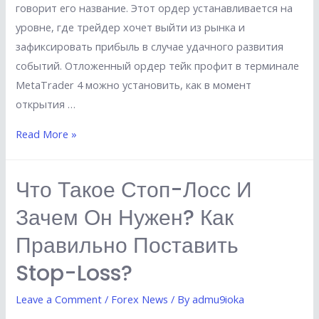
говорит его название. Этот ордер устанавливается на
уровне, где трейдер хочет выйти из рынка и
зафиксировать прибыль в случае удачного развития
событий. Отложенный ордер тейк профит в терминале
MetaTrader 4 можно установить, как в момент
открытия …
Что
Read More »
такое
Take
Что Такое Стоп-Лосс И
Profit?
Зачем Он Нужен? Как
Как
применять
Правильно Поставить
ордера
Stop-Loss?
Тейк-
Профит?
Leave a Comment
/
Forex News
/ By
admu9ioka