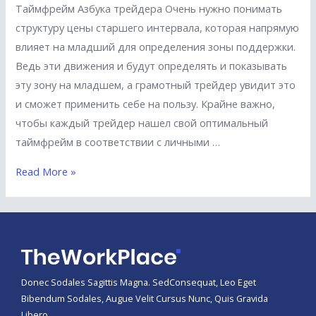
нужен?
Таймфрейм Азбука трейдера Очень нужно понимать
Как
структуру цены старшего интервала, которая напрямую
правильно
влияет на младший для определения зоны поддержки.
поставить
Ведь эти движения и будут определять и показывать
stop-
эту зону на младшем, а грамотный трейдер увидит это
loss?
и сможет применить себе на пользу. Крайне важно,
чтобы каждый трейдер нашел свой оптимальный
таймфрейм в соответствии с личными …
Что
Read More »
такое
таймфрейм
и
какой
выбрать?
Donec Sodales Sagittis Magna. SedConsequat, Leo Eget
МОФТ
Bibendum Sodales, Augue Velit Cursus Nunc, Quis Gravida
Libero.