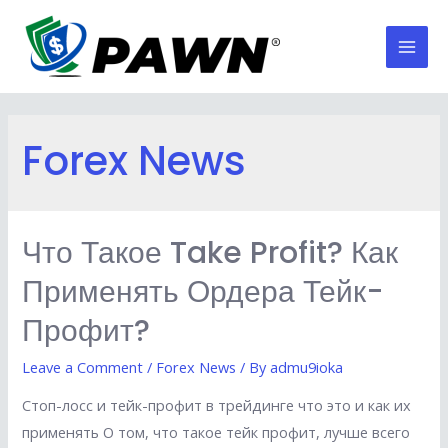
Skip
to
Mai
content
Men
Forex News
Что Такое Take Profit? Как
Применять Ордера Тейк-
Профит?
Leave a Comment
/
Forex News
/ By
admu9ioka
Стоп-лосс и тейк-профит в трейдинге что это и как их
применять О том, что такое тейк профит, лучше всего