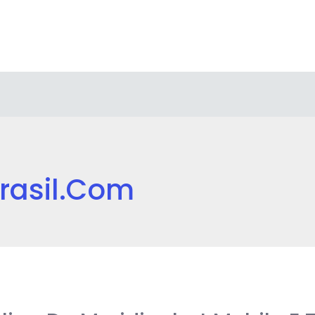
rasil.com