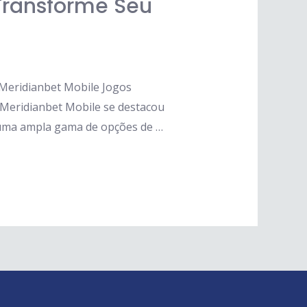
Transforme Seu
Meridianbet Mobile Jogos
Meridianbet Mobile se destacou
 uma ampla gama de opções de …