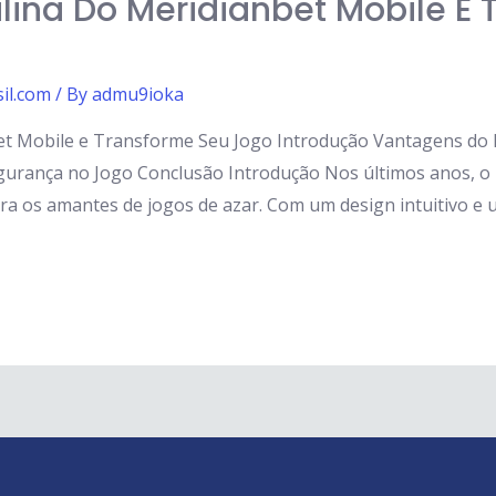
lina Do Meridianbet Mobile E 
il.com
/ By
admu9ioka
et Mobile e Transforme Seu Jogo Introdução Vantagens do 
urança no Jogo Conclusão Introdução Nos últimos anos, o 
a os amantes de jogos de azar. Com um design intuitivo e