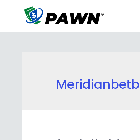
Skip
to
content
Meridianbetb