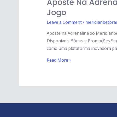
Aposte Na Adrena
Jogo
Leave a Comment
/
meridianbetbras
Aposte na Adrenalina do Meridianb
Disponíveis Bônus e Promoções Seg
como uma plataforma inovadora par
Aposte
Read More »
na
Adrenalina
do
Meridianbet
Mobile
e
Transforme