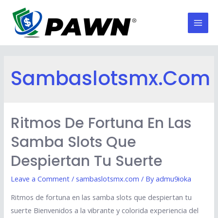
Skip
to
Mai
content
Men
Sambaslotsmx.com
Ritmos De Fortuna En Las
Samba Slots Que
Despiertan Tu Suerte
Leave a Comment
/
sambaslotsmx.com
/ By
admu9ioka
Ritmos de fortuna en las samba slots que despiertan tu
suerte Bienvenidos a la vibrante y colorida experiencia del