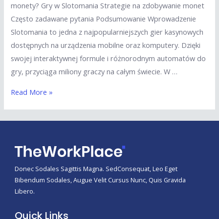
monety? Gry w Slotomania Strategie na zdobywanie monet
Często zadawane pytania Podsumowanie Wprowadzenie
Slotomania to jedna z najpopularniejszych gier kasynowych
dostępnych na urządzenia mobilne oraz komputery. Dzięki
swojej interaktywnej formule i różnorodnym automatów do
gry, przyciąga miliony graczy na całym świecie. W …
Odkryj
Read More »
magię
monet
Slotomania
i
zdobądź
Donec Sodales Sagittis Magna. SedConsequat, Leo Eget
nieograniczoną
Bibendum Sodales, Augue Velit Cursus Nunc, Quis Gravida
radość
Libero.
Quick Links