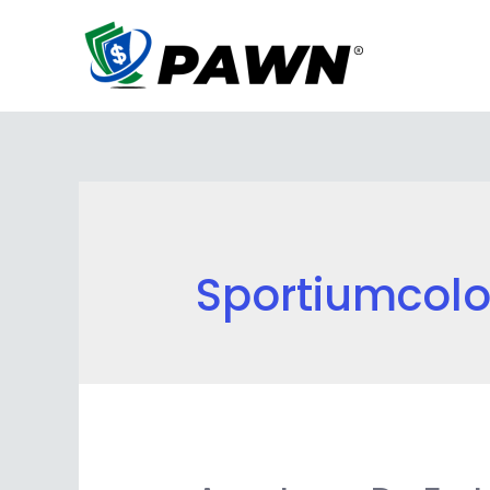
Skip
to
content
Sportiumcol