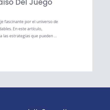
aíso Del Juego
e fascinante por el universo de
ables. En este artículo,
ta las estrategias que pueden …