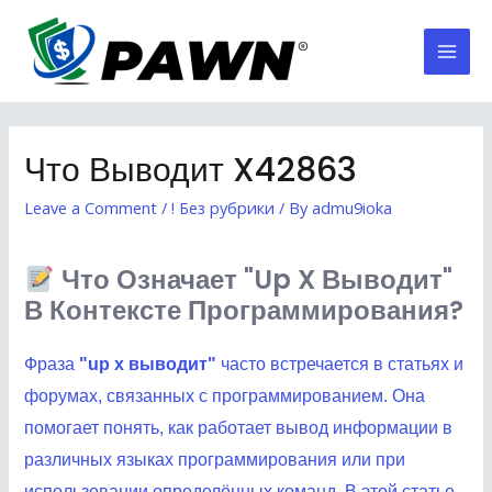
Skip
to
Mai
content
Men
Что Выводит X42863
Leave a Comment
/
! Без рубрики
/ By
admu9ioka
Что Означает "up X Выводит"
В Контексте Программирования?
Фраза
"up x выводит"
часто встречается в статьях и
форумах, связанных с программированием. Она
помогает понять, как работает вывод информации в
различных языках программирования или при
использовании определённых команд. В этой статье