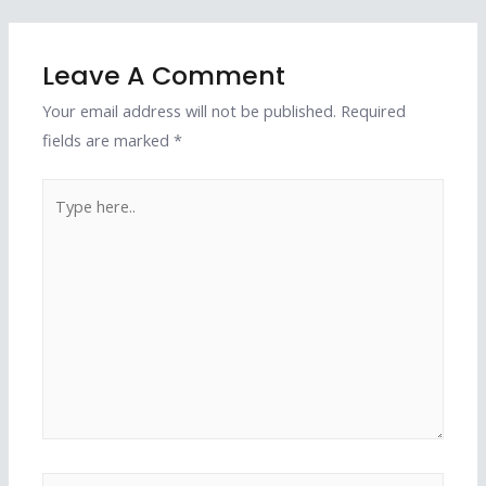
Leave A Comment
Your email address will not be published.
Required
fields are marked
*
Type
here..