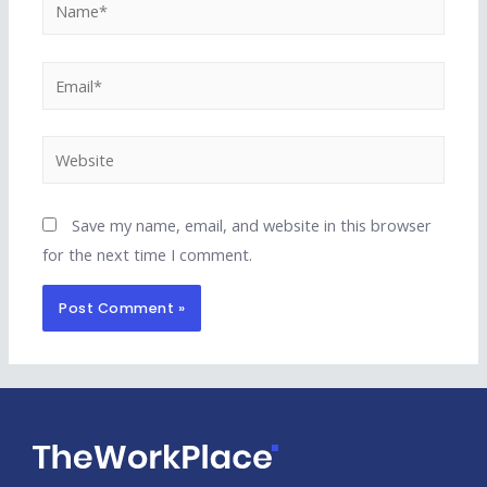
Name*
Email*
Website
Save my name, email, and website in this browser
for the next time I comment.