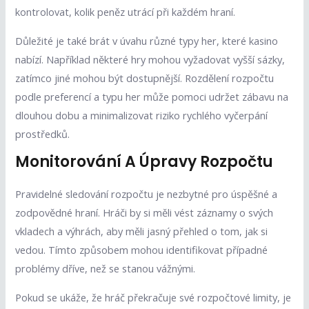
kontrolovat, kolik peněz utrácí při každém hraní.
Důležité je také brát v úvahu různé typy her, které kasino
nabízí. Například některé hry mohou vyžadovat vyšší sázky,
zatímco jiné mohou být dostupnější. Rozdělení rozpočtu
podle preferencí a typu her může pomoci udržet zábavu na
dlouhou dobu a minimalizovat riziko rychlého vyčerpání
prostředků.
Monitorování A Úpravy Rozpočtu
Pravidelné sledování rozpočtu je nezbytné pro úspěšné a
zodpovědné hraní. Hráči by si měli vést záznamy o svých
vkladech a výhrách, aby měli jasný přehled o tom, jak si
vedou. Tímto způsobem mohou identifikovat případné
problémy dříve, než se stanou vážnými.
Pokud se ukáže, že hráč překračuje své rozpočtové limity, je