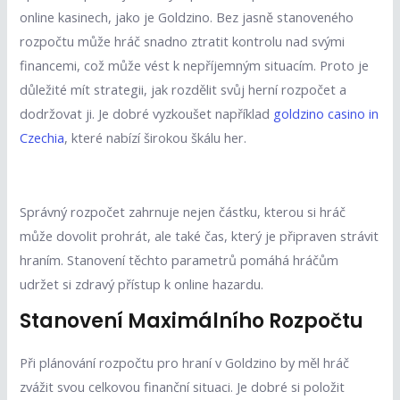
online kasinech, jako je Goldzino. Bez jasně stanoveného
rozpočtu může hráč snadno ztratit kontrolu nad svými
financemi, což může vést k nepříjemným situacím. Proto je
důležité mít strategii, jak rozdělit svůj herní rozpočet a
dodržovat ji. Je dobré vyzkoušet například
goldzino casino in
Czechia
, které nabízí širokou škálu her.
Správný rozpočet zahrnuje nejen částku, kterou si hráč
může dovolit prohrát, ale také čas, který je připraven strávit
hraním. Stanovení těchto parametrů pomáhá hráčům
udržet si zdravý přístup k online hazardu.
Stanovení Maximálního Rozpočtu
Při plánování rozpočtu pro hraní v Goldzino by měl hráč
zvážit svou celkovou finanční situaci. Je dobré si položit