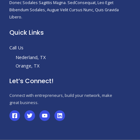
Donec Sodales Sagittis Magna. SedConsequat, Leo Eget
Bibendum Sodales, Augue Velit Cursus Nunc, Quis Gravida
Libero.
Quick Links
Call Us
Nederland, TX
Orange, TX
Let’s Connect!
Connect with entrepreneurs, build your network, make
great business.