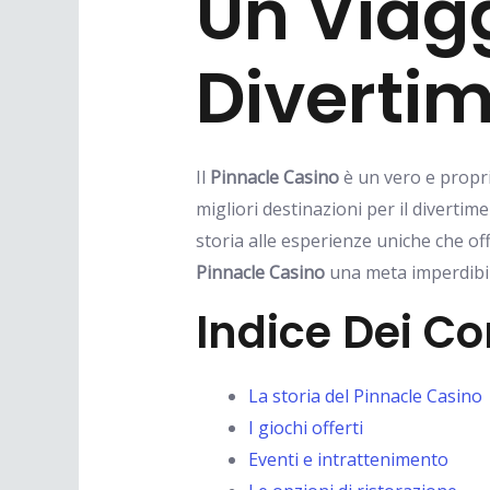
Un Viagg
Diverti
Il
Pinnacle Casino
è un vero e propri
migliori destinazioni per il diverti
storia alle esperienze uniche che off
Pinnacle Casino
una meta imperdibil
Indice Dei Co
La storia del Pinnacle Casino
I giochi offerti
Eventi e intrattenimento