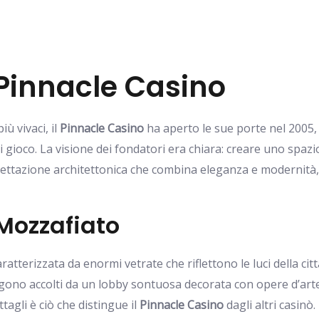
 Pinnacle Casino
iù vivaci, il
Pinnacle Casino
ha aperto le sue porte nel 2005
i gioco. La visione dei fondatori era chiara: creare uno spazio
ttazione architettonica che combina eleganza e modernità, il
Mozzafiato
ratterizzata da enormi vetrate che riflettono le luci della ci
engono accolti da un lobby sontuosa decorata con opere d’a
tagli è ciò che distingue il
Pinnacle Casino
dagli altri casinò.