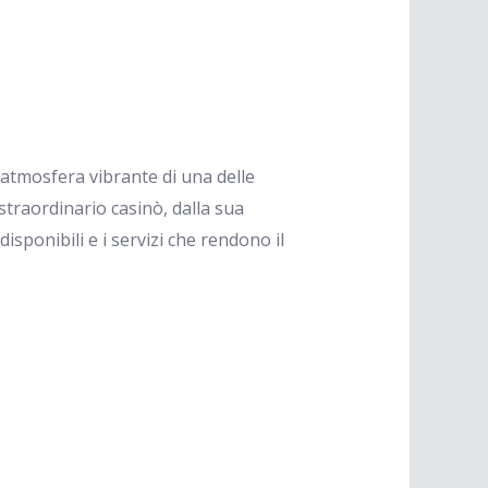
E
’atmosfera vibrante di una delle
straordinario casinò, dalla sua
isponibili e i servizi che rendono il