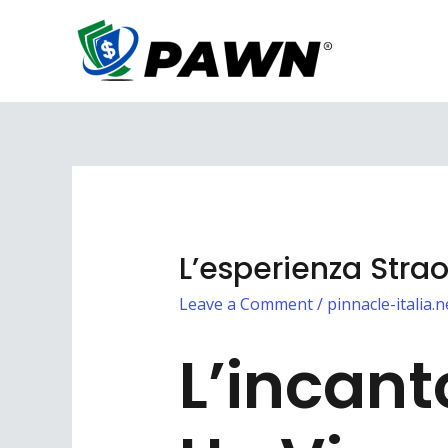
Skip
to
content
L’esperienza Strao
Leave a Comment
/
pinnacle-italia.n
L’incant