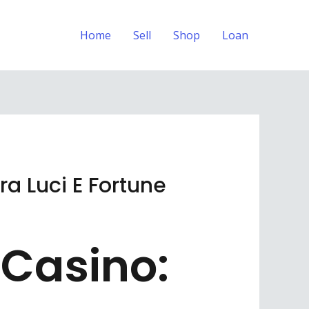
Home
Sell
Shop
Loan
ra Luci E Fortune
 Casino: