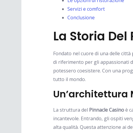
Le opzioni di ristorazione
Servizi e comfort
Conclusione
La Storia Del
Fondato nel cuore di una delle città p
di riferimento per gli appassionati d
potessero coesistere. Con una proge
tutto il mondo.
Un’architettura 
La struttura del
Pinnacle Casino
è ca
incantevole. Entrando, gli ospiti v
alta qualità. Questa attenzione ai det