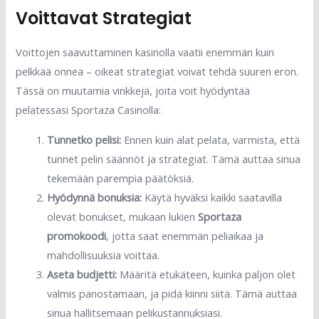
Voittavat Strategiat
Voittojen saavuttaminen kasinolla vaatii enemmän kuin
pelkkää onnea – oikeat strategiat voivat tehdä suuren eron.
Tässä on muutamia vinkkejä, joita voit hyödyntää
pelatessasi Sportaza Casinolla:
Tunnetko pelisi:
Ennen kuin alat pelata, varmista, että
tunnet pelin säännöt ja strategiat. Tämä auttaa sinua
tekemään parempia päätöksiä.
Hyödynnä bonuksia:
Käytä hyväksi kaikki saatavilla
olevat bonukset, mukaan lukien
Sportaza
promokoodi
, jotta saat enemmän peliaikaa ja
mahdollisuuksia voittaa.
Aseta budjetti:
Määritä etukäteen, kuinka paljon olet
valmis panostamaan, ja pidä kiinni siitä. Tämä auttaa
sinua hallitsemaan pelikustannuksiasi.