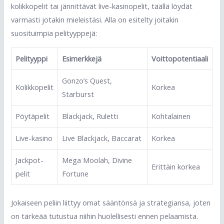
kolikkopelit tai jännittävät live-kasinopelit, täällä löydät
varmasti jotakin mieleistäsi. Alla on esitelty joitakin
suosituimpia pelityyppejä:
Pelityyppi
Esimerkkejä
Voittopotentiaali
Gonzo’s Quest,
Kolikkopelit
Korkea
Starburst
Pöytäpelit
Blackjack, Ruletti
Kohtalainen
Live-kasino
Live Blackjack, Baccarat
Korkea
Jackpot-
Mega Moolah, Divine
Erittäin korkea
pelit
Fortune
Jokaiseen peliin liittyy omat sääntönsä ja strategiansa, joten
on tärkeää tutustua niihin huolellisesti ennen pelaamista.