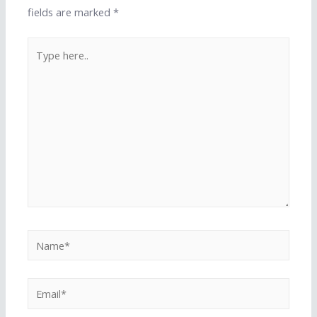
fields are marked
*
Type
here..
Name*
Email*