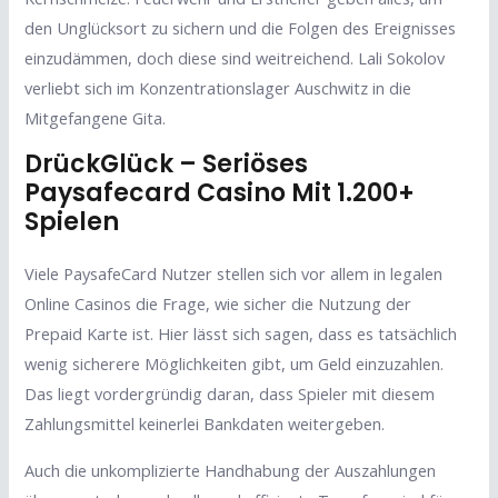
den Unglücksort zu sichern und die Folgen des Ereignisses
einzudämmen, doch diese sind weitreichend. Lali Sokolov
verliebt sich im Konzentrationslager Auschwitz in die
Mitgefangene Gita.
DrückGlück – Seriöses
Paysafecard Casino Mit 1.200+
Spielen
Viele PaysafeCard Nutzer stellen sich vor allem in legalen
Online Casinos die Frage, wie sicher die Nutzung der
Prepaid Karte ist. Hier lässt sich sagen, dass es tatsächlich
wenig sicherere Möglichkeiten gibt, um Geld einzuzahlen.
Das liegt vordergründig daran, dass Spieler mit diesem
Zahlungsmittel keinerlei Bankdaten weitergeben.
Auch die unkomplizierte Handhabung der Auszahlungen