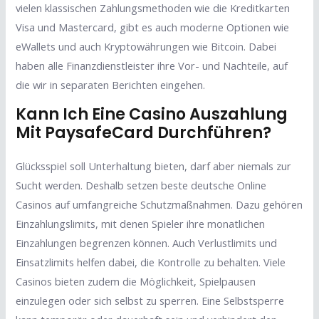
vielen klassischen Zahlungsmethoden wie die Kreditkarten
Visa und Mastercard, gibt es auch moderne Optionen wie
eWallets und auch Kryptowährungen wie Bitcoin. Dabei
haben alle Finanzdienstleister ihre Vor- und Nachteile, auf
die wir in separaten Berichten eingehen.
Kann Ich Eine Casino Auszahlung
Mit PaysafeCard Durchführen?
Glücksspiel soll Unterhaltung bieten, darf aber niemals zur
Sucht werden. Deshalb setzen beste deutsche Online
Casinos auf umfangreiche Schutzmaßnahmen. Dazu gehören
Einzahlungslimits, mit denen Spieler ihre monatlichen
Einzahlungen begrenzen können. Auch Verlustlimits und
Einsatzlimits helfen dabei, die Kontrolle zu behalten. Viele
Casinos bieten zudem die Möglichkeit, Spielpausen
einzulegen oder sich selbst zu sperren. Eine Selbstsperre