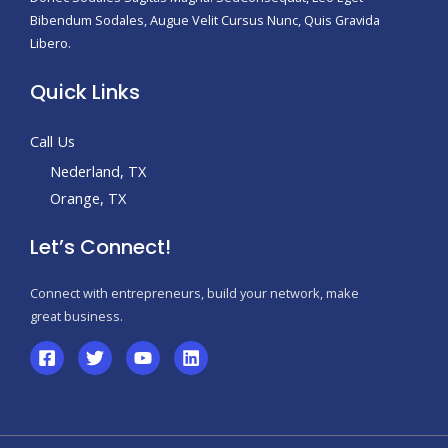
Bibendum Sodales, Augue Velit Cursus Nunc, Quis Gravida
Libero.
Quick Links
Call Us
Nederland, TX
Orange, TX
Let’s Connect!
Connect with entrepreneurs, build your network, make
great business.