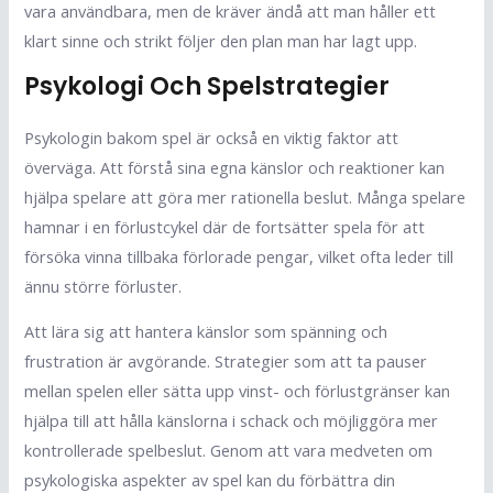
vara användbara, men de kräver ändå att man håller ett
klart sinne och strikt följer den plan man har lagt upp.
Psykologi Och Spelstrategier
Psykologin bakom spel är också en viktig faktor att
överväga. Att förstå sina egna känslor och reaktioner kan
hjälpa spelare att göra mer rationella beslut. Många spelare
hamnar i en förlustcykel där de fortsätter spela för att
försöka vinna tillbaka förlorade pengar, vilket ofta leder till
ännu större förluster.
Att lära sig att hantera känslor som spänning och
frustration är avgörande. Strategier som att ta pauser
mellan spelen eller sätta upp vinst- och förlustgränser kan
hjälpa till att hålla känslorna i schack och möjliggöra mer
kontrollerade spelbeslut. Genom att vara medveten om
psykologiska aspekter av spel kan du förbättra din