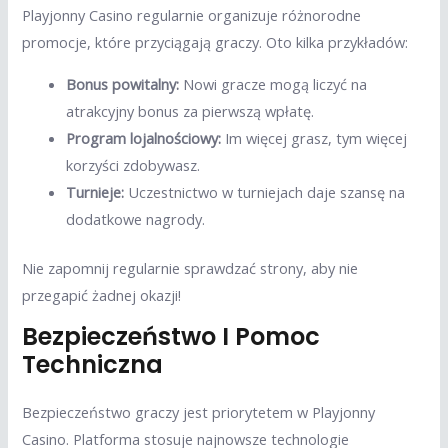
Playjonny Casino regularnie organizuje różnorodne
promocje, które przyciągają graczy. Oto kilka przykładów:
Bonus powitalny:
Nowi gracze mogą liczyć na
atrakcyjny bonus za pierwszą wpłatę.
Program lojalnościowy:
Im więcej grasz, tym więcej
korzyści zdobywasz.
Turnieje:
Uczestnictwo w turniejach daje szansę na
dodatkowe nagrody.
Nie zapomnij regularnie sprawdzać strony, aby nie
przegapić żadnej okazji!
Bezpieczeństwo I Pomoc
Techniczna
Bezpieczeństwo graczy jest priorytetem w Playjonny
Casino. Platforma stosuje najnowsze technologie