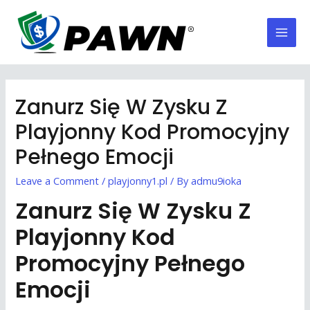
Skip
to
Mai
content
Men
Zanurz Się W Zysku Z
Playjonny Kod Promocyjny
Pełnego Emocji
Leave a Comment
/
playjonny1.pl
/ By
admu9ioka
Zanurz Się W Zysku Z
Playjonny Kod
Promocyjny Pełnego
Emocji