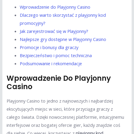
Wprowadzenie do Playjonny Casino
Dlaczego warto skorzystać z playjonny kod
promocyjny?
Jak zarejestrować się w Playjonny?
Najlepsze gry dostępne w Playjonny Casino
Promocje i bonusy dla graczy
Bezpieczeństwo i pomoc techniczna
Podsumowanie i rekomendacje
Wprowadzenie Do Playjonny
Casino
Playjonny Casino to jedno z najnowszych i najbardziej
ekscytujących miejsc w sieci, które przyciąga graczy z
całego świata. Dzięki nowoczesnej platformie, intuicyjnemu
interfejsowi oraz bogatej ofercie gier, każdy znajdzie coś
dla siebie. Co więcej, korzystając z
playjonny kod