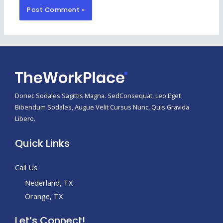
Donec Sodales Sagittis Magna. SedConsequat, Leo Eget
Bibendum Sodales, Augue Velit Cursus Nunc, Quis Gravida
Libero.
Quick Links
Call Us
Nederland, TX
Orange, TX
Let’s Connect!