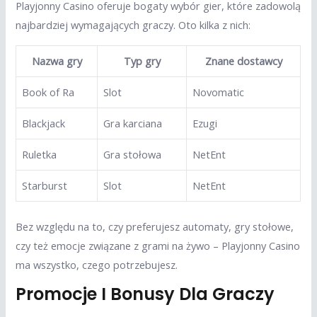
Playjonny Casino oferuje bogaty wybór gier, które zadowolą
najbardziej wymagających graczy. Oto kilka z nich:
Nazwa gry
Typ gry
Znane dostawcy
Book of Ra
Slot
Novomatic
Blackjack
Gra karciana
Ezugi
Ruletka
Gra stołowa
NetEnt
Starburst
Slot
NetEnt
Bez względu na to, czy preferujesz automaty, gry stołowe,
czy też emocje związane z grami na żywo – Playjonny Casino
ma wszystko, czego potrzebujesz.
Promocje I Bonusy Dla Graczy