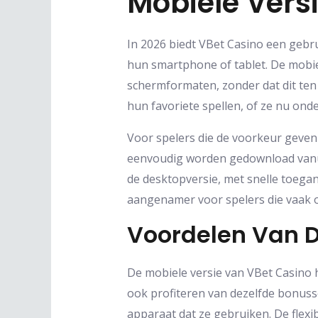
Mobiele Vers
In 2026 biedt VBet Casino een gebr
hun smartphone of tablet. De mobie
schermformaten, zonder dat dit ten 
hun favoriete spellen, of ze nu onde
Voor spelers die de voorkeur geven
eenvoudig worden gedownload vanuit 
de desktopversie, met snelle toegan
aangenamer voor spelers die vaak o
Voordelen Van D
De mobiele versie van VBet Casino h
ook profiteren van dezelfde bonuss
apparaat dat ze gebruiken. De flexib