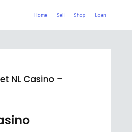
Home
Sell
Shop
Loan
et NL Casino –
asino