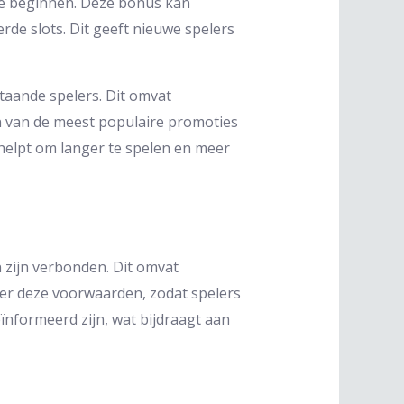
e beginnen. Deze bonus kan
rde slots. Dit geeft nieuwe spelers
aande spelers. Dit omvat
n van de meest populaire promoties
 helpt om langer te spelen en meer
 zijn verbonden. Dit omvat
ver deze voorwaarden, zodat spelers
ïnformeerd zijn, wat bijdraagt aan