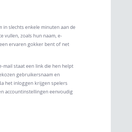
m in slechts enkele minuten aan de
e vullen, zoals hun naam, e-
 een ervaren gokker bent of net
-mail staat een link die hen helpt
 gekozen gebruikersnaam en
Na het inloggen krijgen spelers
n accountinstellingen eenvoudig