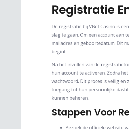
Registratie E
De registratie bij VBet Casino is e
slag te gaan. Om een account aan te
mailadres en geboortedatum. Dit maa
begint.
Na het invullen van de registratief
hun account te activeren. Zodra he
wachtwoord. Dit proces is veilig en
toegang tot hun persoonlijke dash
kunnen beheren.
Stappen Voor Re
Bezoek de officiële website v